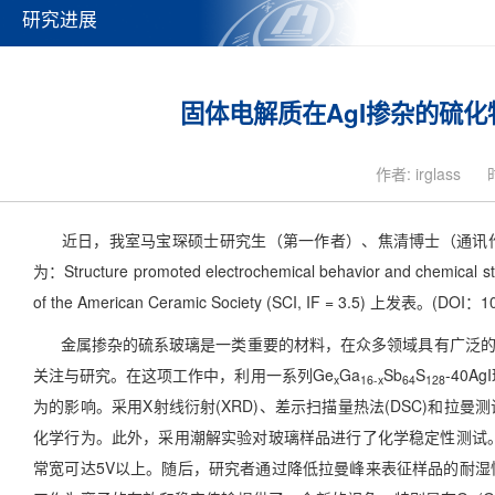
研究进展
固体电解质在AgI掺杂的硫
作者: irglass
近日，我室马宝琛硕士研究生（第一作者）、焦清博士（通讯作
为：
Structure promoted electrochemical behavior and chemical stab
of the American Ceramic Society (SCI, IF = 3.5) 上发表。(DOI：10
金属掺杂的硫系玻璃是一类重要的材料，在众多领域具有广泛的
关注与研究。在这项工作中，利用一系列Ge
Ga
Sb
S
-40
x
16-x
64
128
为的影响。采用X射线衍射(XRD)、差示扫描量热法(DSC)和拉
化学行为。此外，采用潮解实验对玻璃样品进行了化学稳定性测试
常宽可达5V以上。随后，研究者通过降低拉曼峰来表征样品的耐湿