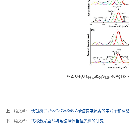
图2. Ge
Ga
Sb
S
-40AgI
x
16-x
64
128
上一篇文章:
快银离子导体GaGeSbS-AgI玻态电解质的电导率和网
下一篇文章:
飞秒激光直写硫系玻璃体相位光栅的研究