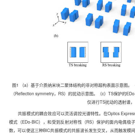
图1 （a）基于介质纳米块二聚体结构的非对称超构表面示意图。（b）对二
（Reflection symmetry，RS）的扰动示意图。（c）TS保护的
仅进行TS扰动的透射谱，
共振模式的耦合效应可以灵活调控光谱特性。在Optics Expre
模式（EDo-BIC），和受到反射对称性（RS）保护的面内电偶极子B
数，可以使这三种BIC共振模式的共振波长发生交叉，从而触发模间