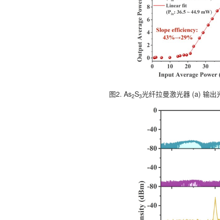
图2. As
S
光纤拉曼激光器 (a) 输
2
3