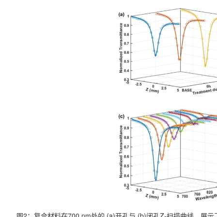
图2：复合材料在700 nm处的 (a)开孔与 (b)闭孔Z-扫描曲线