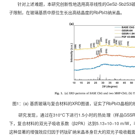
针对上述难题，本研究创新性地选用高非线性的GeS2-Sb2S
子限制，在玻璃基质中原位生长出高结晶度的RbPbI3纳米晶。
图1：(a) 基质玻璃与复合材料的XRD图谱，证实了RbPbI3晶相
研究发现，通过在310°C下进行1.5小时的热处理（样品GSSR-
下，复合材料的双光子吸收系数（β2PA）达到5.13×10−10 m/W
这种显著的增强效应归因于钙钛矿纳米晶本身巨大的双光子吸收截