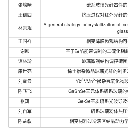
张培晴
硫系玻璃光纤器件的
王训四
挤压过程对红外光纤的
A general strategy for crystallization of m
林常规
glas
王国祥
相变薄膜微观结构可
谢颖
基于缺陷能带调制的二硫化钼
谭林玲
玻璃微观结构调控碲团
康世亮
稀土掺杂微晶玻璃光纤的制备
3+
2+
刘雪云
Yb
/Mn
掺杂氟氧化物
陈飞飞
GaSnSe三元体系硫系玻璃
张巍
Ge-Se基质硫系光波导
刘自军
硫系玻璃粉体热压
陈益敏
相变材料过冷液区结晶动力学及Fr